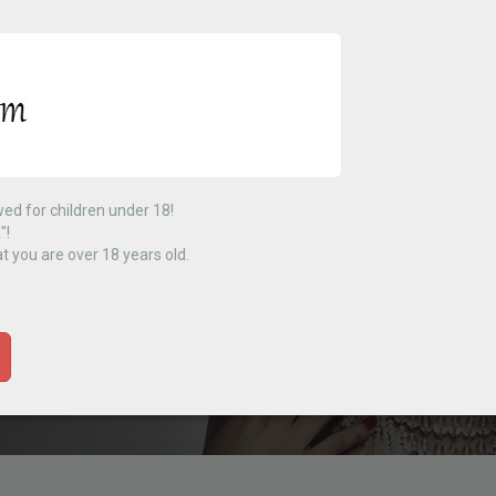
wed for children under 18!
"!
t you are over 18 years old.
GIN
VIDEOS
GALLERY