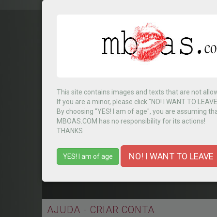
This site contains images and texts that are not allo
If you are a minor, please click "NO! I WANT TO LEAVE
By choosing "YES! I am of age", you are assuming tha
MBOAS.COM has no responsibility for its actions!
THANKS
Select Country
▼
NO! I WANT TO LEAVE
YES! I am of age
HOME
ESCORTS (431)
LO
AJUDA - CRIAR CONTA