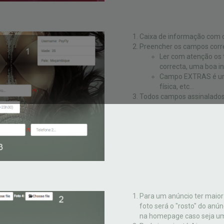
Caixa de informação com 
Preencher os campos corr
Ler com atenção os 
correcta, uma boa i
Campo EXTRAS é uma
física, etc...
Todos campos assinalados 
Para um anúncio ter maior
foto será o "rosto" do anú
na homepage caso seja um