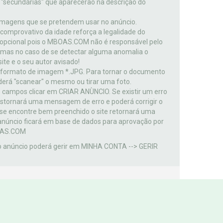
s "secundárias" que aparecerão na descrição do
 imagens que se pretendem usar no anúncio.
omprovativo da idade reforça a legalidade do
pcional pois o MBOAS.COM não é responsável pelo
 mas no caso de se detectar alguma anomalia o
ite e o seu autor avisado!
o formato de imagem *.JPG. Para tornar o documento
erá "scanear" o mesmo ou tirar uma foto.
campos clicar em CRIAR ANÙNCIO. Se existir um erro
estornará uma mensagem de erro e poderá corrigir o
 se encontre bem preenchido o site retornará uma
núncio ficará em base de dados para aprovação por
BOAS.COM
do anúncio poderá gerir em MINHA CONTA --> GERIR