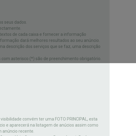
os seus dados.
ectamente.
textos de cada caixa e fornecer a informação
nformação dará melhores resultados ao seu anúncio.
 descrição dos serviços que se faz, uma descrição
com asterisco (*) são de preenchimento obrigatório.
 visibilidade convém ter uma FOTO PRINCIPAL, esta
ncio e aparecerá na listagem de anúcios assim como
 anúncio recente.