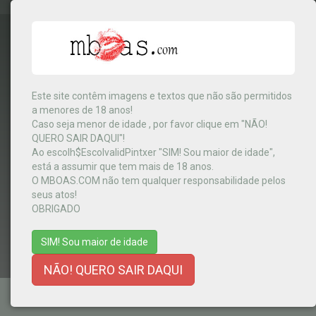
Este site contêm imagens e textos que não são permitidos
a menores de 18 anos!
Tanzania
▼
Caso seja menor de idade , por favor clique em "NÃO!
QUERO SAIR DAQUI"!
Ao escolh$EscolvalidPintxer "SIM! Sou maior de idade",
está a assumir que tem mais de 18 anos.
MENU
O MBOAS.COM não tem qualquer responsabilidade pelos
seus atos!
OBRIGADO
SIM! Sou maior de idade
NÃO! QUERO SAIR DAQUI
TERMOS E CONDIÇÕES
-
AJUDA
-
CONTACTOS