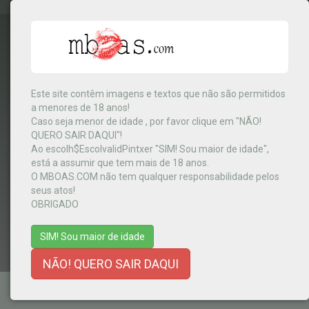
Este site contêm imagens e textos que não são permitidos
a menores de 18 anos!
India
▼
Caso seja menor de idade , por favor clique em "NÃO!
QUERO SAIR DAQUI"!
Ao escolh$EscolvalidPintxer "SIM! Sou maior de idade",
está a assumir que tem mais de 18 anos.
MENU
O MBOAS.COM não tem qualquer responsabilidade pelos
seus atos!
OBRIGADO
SIM! Sou maior de idade
NÃO! QUERO SAIR DAQUI
TERMOS E CONDIÇÕES
-
AJUDA
-
CONTACTOS