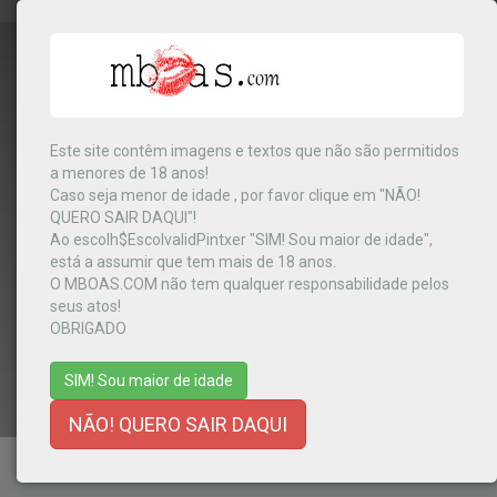
Este site contêm imagens e textos que não são permitidos
a menores de 18 anos!
India
▼
Caso seja menor de idade , por favor clique em "NÃO!
QUERO SAIR DAQUI"!
Ao escolh$EscolvalidPintxer "SIM! Sou maior de idade",
está a assumir que tem mais de 18 anos.
MENU
O MBOAS.COM não tem qualquer responsabilidade pelos
seus atos!
OBRIGADO
SIM! Sou maior de idade
NÃO! QUERO SAIR DAQUI
TERMOS E CONDIÇÕES
-
AJUDA
-
CONTACTOS