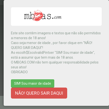
Este site contêm imagens e textos que não são permitidos
a menores de 18 anos!
Kenya
▼
Caso seja menor de idade , por favor clique em "NÃO!
QUERO SAIR DAQUI"!
Ao escolh$EscolvalidPintxer "SIM! Sou maior de idade",
está a assumir que tem mais de 18 anos.
MENU
O MBOAS.COM não tem qualquer responsabilidade pelos
seus atos!
OBRIGADO
SIM! Sou maior de idade
NÃO! QUERO SAIR DAQUI
TERMOS E CONDIÇÕES
-
AJUDA
-
CONTACTOS