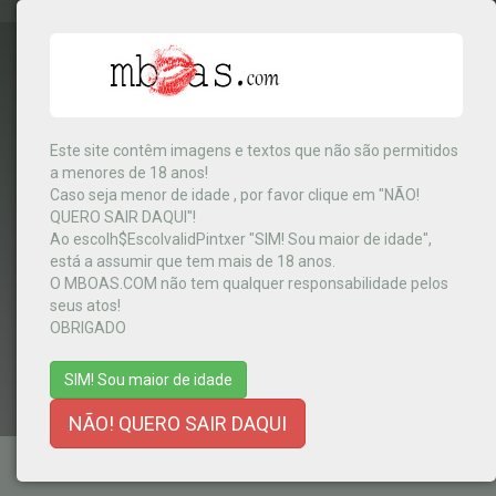
Este site contêm imagens e textos que não são permitidos
a menores de 18 anos!
Congo
▼
Caso seja menor de idade , por favor clique em "NÃO!
QUERO SAIR DAQUI"!
Ao escolh$EscolvalidPintxer "SIM! Sou maior de idade",
está a assumir que tem mais de 18 anos.
MENU
O MBOAS.COM não tem qualquer responsabilidade pelos
seus atos!
OBRIGADO
SIM! Sou maior de idade
NÃO! QUERO SAIR DAQUI
TERMOS E CONDIÇÕES
-
AJUDA
-
CONTACTOS