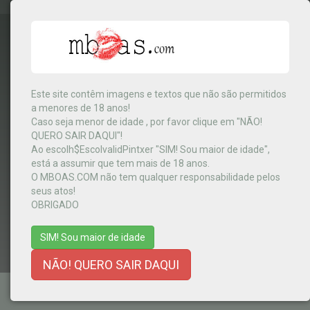
Este site contêm imagens e textos que não são permitidos
a menores de 18 anos!
Congo
▼
Caso seja menor de idade , por favor clique em "NÃO!
QUERO SAIR DAQUI"!
Ao escolh$EscolvalidPintxer "SIM! Sou maior de idade",
está a assumir que tem mais de 18 anos.
MENU
O MBOAS.COM não tem qualquer responsabilidade pelos
seus atos!
OBRIGADO
SIM! Sou maior de idade
NÃO! QUERO SAIR DAQUI
TERMOS E CONDIÇÕES
-
AJUDA
-
CONTACTOS